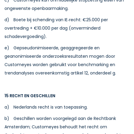
c) Customeyes kan onmiddellijke stopzetting eisen van
ongewenste openbaarmaking.
d) Boete bij schending van IE‑recht: €25.000 per
overtreding + €10.000 per dag (onverminderd
schadevergoeding).
e) Gepseudonimiseerde, geaggregeerde en
geanonimiseerde onderzoeksresultaten mogen door
Customeyes worden gebruikt voor benchmarking en
trendanalyses overeenkomstig artikel 12, onderdeel g.
15 RECHT EN GESCHILLEN
a) Nederlands recht is van toepassing.
b) Geschillen worden voorgelegd aan de Rechtbank
Amsterdam; Customeyes behoudt het recht om