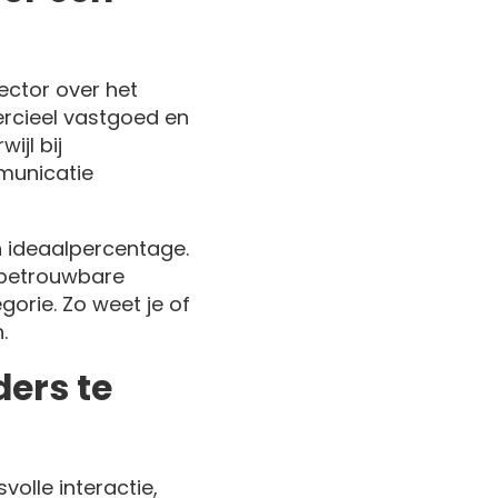
ector over het
rcieel vastgoed en
ijl bij
mmunicatie
 ideaalpercentage.
h betrouwbare
orie. Zo weet je of
.
ders te
olle interactie,