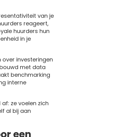
sentativiteit van je
huurders reageert,
oyale huurders hun
enheid in je
n over investeringen
erbouwd met data
maakt benchmarking
ng interne
f: ze voelen zich
f al bij aan
or een