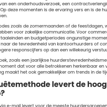
 van een onderhoudsverzoek, een contractverlengi
 Op deze momenten is de ervaring vers en is de h
ven.
iodes zoals de zomermaanden of de feestdagen, 
bben voor zakelijke communicatie. Voor commerc
taaleinden en budgetperiodes ongunstige moment
naar de tevredenheid van kantoorhuurders of co
hogere responscijfers op dan een willekeurig verstu
oek, zoals een jaarlijkse huurderstevredenheidsmetin
moment dat voor alle betrokkenen herkenbaar en v
ng maakt het ook gemakkelijker om trends in de tijd
uêtemethode levert de hoog
p?
 via e-mail levert voor de meeste huurdersgroepe