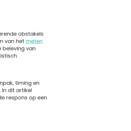
erende obstakels
en van het
meten
de beleving van
istisch
npak, timing en
n dit artikel
de respons op een