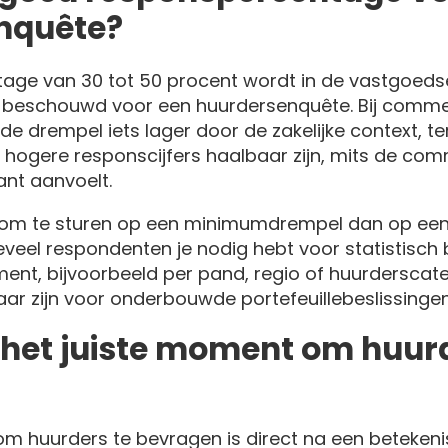
nquête?
age van 30 tot 50 procent wordt in de vastgoeds
 beschouwd voor een huurdersenquête. Bij comme
e drempel iets lager door de zakelijke context, terw
 hogere responscijfers haalbaar zijn, mits de co
ant aanvoelt.
r om te sturen op een minimumdrempel dan op een
eveel respondenten je nodig hebt voor statistisc
ent, bijvoorbeeld per pand, regio of huurderscateg
baar zijn voor onderbouwde portefeuillebeslissingen
e het juiste moment om huur
m huurders te bevragen is direct na een betekenisv