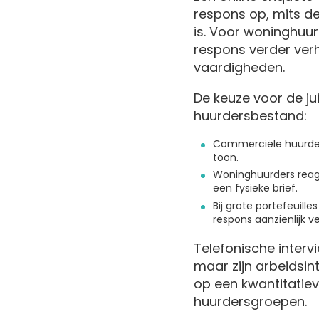
respons op, mits de 
is. Voor woninghuur
respons verder verh
vaardigheden.
De keuze voor de ju
huurdersbestand:
Commerciële huurders
toon.
Woninghuurders reag
een fysieke brief.
Bij grote portefeuil
respons aanzienlijk v
Telefonische intervi
maar zijn arbeidsin
op een kwantitatie
huurdersgroepen.