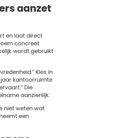
ders aanzet
t en laat direct
enoem concreet
lijk wordt gebruikt
redenheid.” Kies in
e jaar kantoorruimte
rvaart.” Die
elname aanzienlijk.
ze niet weten wat
n neemt een