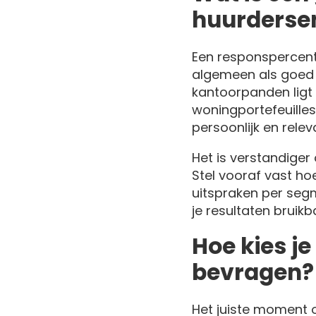
huurderse
Een responspercent
algemeen als goed
kantoorpanden ligt d
woningportefeuilles
persoonlijk en relev
Het is verstandige
Stel vooraf vast ho
uitspraken per segm
je resultaten bruik
Hoe kies j
bevragen?
Het juiste moment o