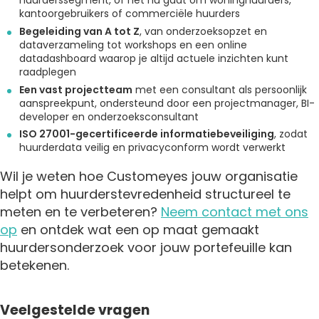
huurderssegment, of het nu gaat om woninghuurders,
kantoorgebruikers of commerciële huurders
Begeleiding van A tot Z
, van onderzoeksopzet en
dataverzameling tot workshops en een online
datadashboard waarop je altijd actuele inzichten kunt
raadplegen
Een vast projectteam
met een consultant als persoonlijk
aanspreekpunt, ondersteund door een projectmanager, BI-
developer en onderzoeksconsultant
ISO 27001-gecertificeerde informatiebeveiliging
, zodat
huurderdata veilig en privacyconform wordt verwerkt
Wil je weten hoe Customeyes jouw organisatie
helpt om huurderstevredenheid structureel te
meten en te verbeteren?
Neem contact met ons
op
en ontdek wat een op maat gemaakt
huurdersonderzoek voor jouw portefeuille kan
betekenen.
Veelgestelde vragen