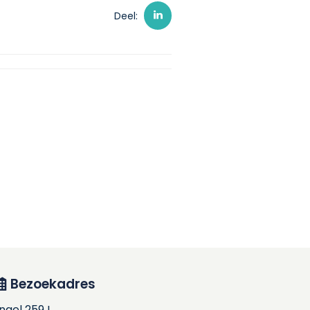
Deel:
Bezoekadres
ingel 259 I