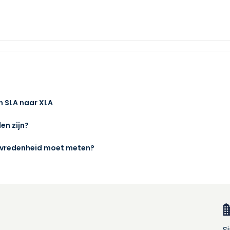
n SLA naar XLA
en zijn?
ttevredenheid moet meten?
S