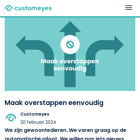
Togg
navig
Maak overstappen eenvoudig
Customeyes
20 februari 2024
We zijn gewoontedieren. We varen graag op de
automatische piloot. We willen pas iets nieuws