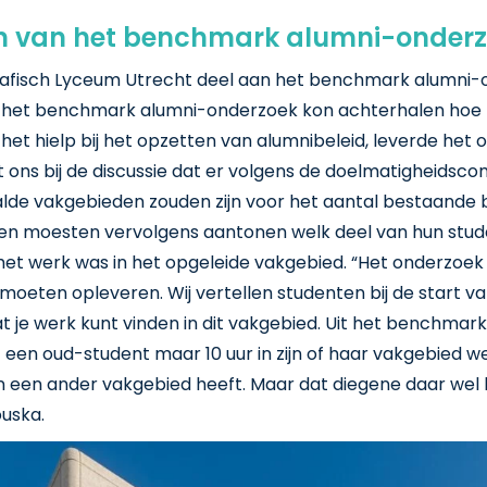
n van het benchmark alumni-onder
rafisch Lyceum Utrecht deel aan het benchmark alumni-
r het benchmark alumni-onderzoek kon achterhalen hoe
het hielp bij het opzetten van alumnibeleid, leverde het
 ons bij de discussie dat er volgens de doelmatigheidsco
lde vakgebieden zouden zijn voor het aantal bestaande b
len moesten vervolgens aantonen welk deel van hun stu
het werk was in het opgeleide vakgebied. “Het onderzoek
we moeten opleveren. Wij vertellen studenten bij de start va
dat je werk kunt vinden in dit vakgebied. Uit het benchm
 een oud-student maar 10 uur in zijn of haar vakgebied w
n een ander vakgebied heeft. Maar dat diegene daar wel
ouska.