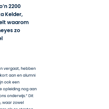
zo’n 2200
a Kelder,
telt waarom
meyes zo
el
en vergaat, hebben
ekort aan en alumni
jn ook een
de opleiding nog aan
ns onderwijs.” Dit
, waar zowel