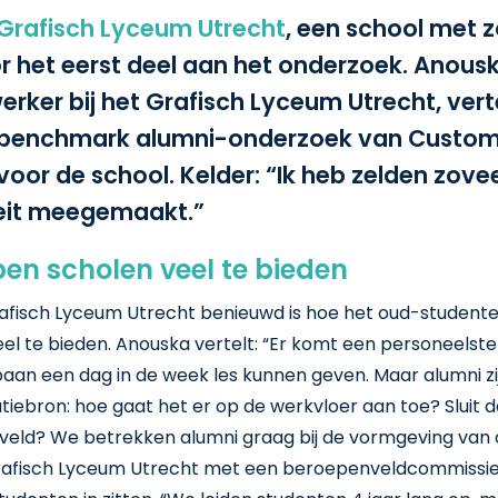
Grafisch Lyceum Utrecht
, een school met 
or het eerst deel aan het onderzoek. Anousk
rker bij het Grafisch Lyceum Utrecht, ver
t benchmark alumni-onderzoek van Custo
 voor de school. Kelder: “Ik heb zelden zove
teit meegemaakt.”
en scholen veel te bieden
afisch Lyceum Utrecht benieuwd is hoe het oud-student
eel te bieden. Anouska vertelt: “Er komt een personeelst
aan een dag in de week les kunnen geven. Maar alumni zi
tiebron: hoe gaat het er op de werkvloer aan toe? Sluit 
kveld? We betrekken alumni graag bij de vormgeving van o
Grafisch Lyceum Utrecht met een beroepenveldcommissie