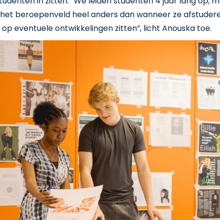
tudenten in zitten. “We leiden studenten 4 jaar lang op, m
s het beroepenveld heel anders dan wanneer ze afstuder
 op eventuele ontwikkelingen zitten”, licht Anouska toe.