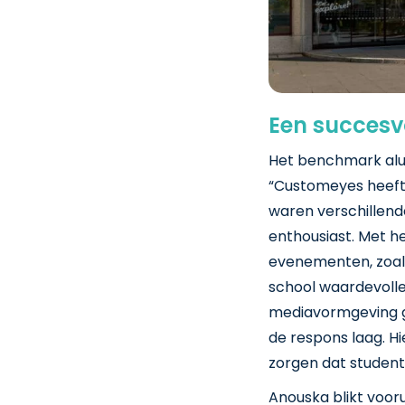
Een succes
Het benchmark alu
“Customeyes heeft
waren verschillend
enthousiast. Met h
evenementen, zoals
school waardevolle
mediavormgeving ge
de respons laag. 
zorgen dat student
Anouska blikt voor