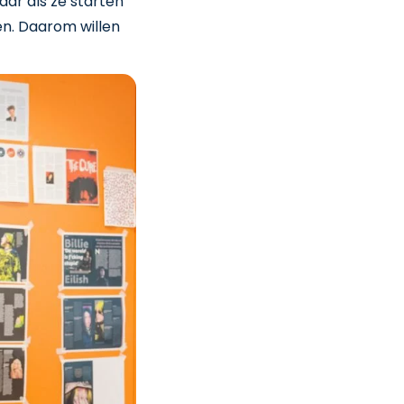
aar als ze starten
en. Daarom willen