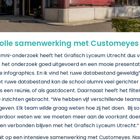
volle samenwerking met Customeyes
mni-onderzoek heeft het Grafisch Lyceum Utrecht dus v
 het onderzoek goed uitgevoerd en een mooie presentati
e infographics. En ik vind het ruwe databestand geweldig”
et ruwe databestand kan de school alumni veel gerichter
 een reünie, of als gastdocent. Daarnaast heeft het filt
 inzichten gebracht. “We hebben vijf verschillende teams
ven. Elk team wilde graag weten hoe zij het doen. Bij
Hierdoor weten we: we moeten meer aan de voorkant doe
en verbonden blijven met het Grafisch Lyceum Utrecht.”
uit op een intensieve samenwerking met Customeyes. Naas