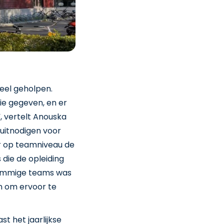
eel geholpen.
e gegeven, en er
, vertelt Anouska
 uitnodigen voor
er op teamniveau de
 die de opleiding
 sommige teams was
n om ervoor te
t het jaarlijkse