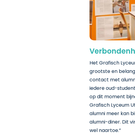
Verbondenhe
Het Grafisch Lyce
grootste en belangr
contact met alumni.
iedere oud-student
op dit moment bijna
Grafisch Lyceum Ut
alumni meer kan bi
alumni-diner. Dit v
wel naartoe.”