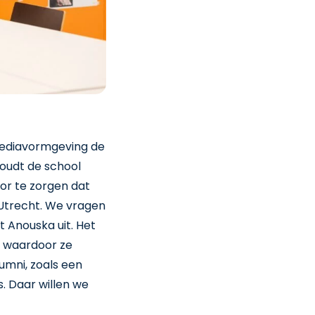
mediavormgeving de
houdt de school
oor te zorgen dat
 Utrecht. We vragen
t Anouska uit. Het
, waardoor ze
umni, zoals een
s. Daar willen we