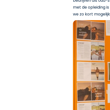
bedrijven als oud-s
met de opleiding i
we zo kort mogelijk