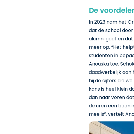
De voordele
In 2023 nam het G
dat de school doo
alumni gaat en dat 
meer op. “Het helpt
studenten in bepaa
Anouska toe. Scho
daadwerkelijk aan 
bij de cijfers die 
kans is heel klein 
dan naar voren dat
de uren een baan i
mee is”, vertelt An