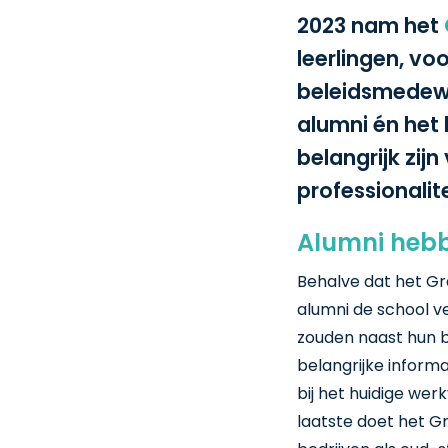
2023 nam het
leerlingen, vo
beleidsmedewe
alumni én he
belangrijk zijn
professionali
Alumni hebb
Behalve dat het Gr
alumni de school v
zouden naast hun b
belangrijke informa
bij het huidige wer
laatste doet het 