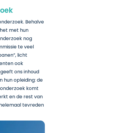
zoek
onderzoek. Behalve
 het met hun
 onderzoek nog
mmissie te veel
anen”, licht
denten ook
 geeft ons inhoud
n hun opleiding: de
arkonderzoek komt
erkt en de rest van
 helemaal tevreden