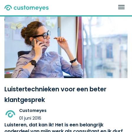
Togg
navig
Luistertechnieken voor een beter
klantgesprek
Customeyes
01 juni 2016
Luisteren, dat kan ik! Het is een belangrijk
onderdeel van mijn werk als consultant en ik durf