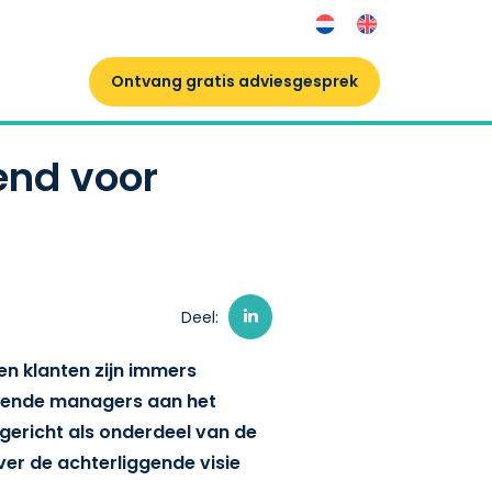
Ontvang gratis adviesgesprek
end voor
Deel:
den klanten zijn immers
illende managers aan het
pgericht als onderdeel van de
over de achterliggende visie