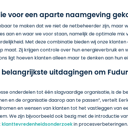
ie voor een aparte naamgeving gek
enbaar te maken dat we niet de netbeheerder zijn, maar 
s aan en waar we voor staan, namelijk de optimale mix 
elijkheid. Met deze combinatie bieden wij onze klanten
 maat. Zij krijgen controle over hun energieverbruik en 
 ons ligt hoeven klanten alleen maar te denken aan hun eig
de belangrijkste uitdagingen om Fudur
se onderdelen tot één slagvaardige organisatie, is de be
nen en de organisatie daarop aan te passen”, vertelt Eerla
romen en wensen van klanten tot het vastleggen van een
em. We zijn bijvoorbeeld ook bezig met de introductie v
t
klanttevredenheidsonderzoek
in procesverbeteringen.