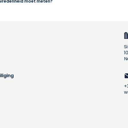
ttevredenheid moet meten?
S
1
N
liging
+
w