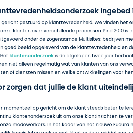
anttevredenheidsonderzoek ingebed in
r gericht gestuurd op klanttevredenheid. We vinden het er
nze klanten over verschillende processen. Eind 2010 is e
itgevoerd onder de zogenaamde Multisites: bedrijven me
een goed beeld opgeleverd van de klanttevredenheid en d
 Het
klantenonderzoek
is de afgelopen twee jaar herhaa
eren niet alleen regelmatig wat van klanten van ons ve
cten of diensten missen en welke ontwikkelingen voor he
r zorgen dat jullie de klant uiteindel
n er momenteel op gericht om de klant steeds beter te le
ntinu klantenonderzoek uit om onze klantinzichten te verr
 onze medewerkers. In het kader van het nieuwe Fudura
enlijk kennis laten maken met klanten door middel van ee