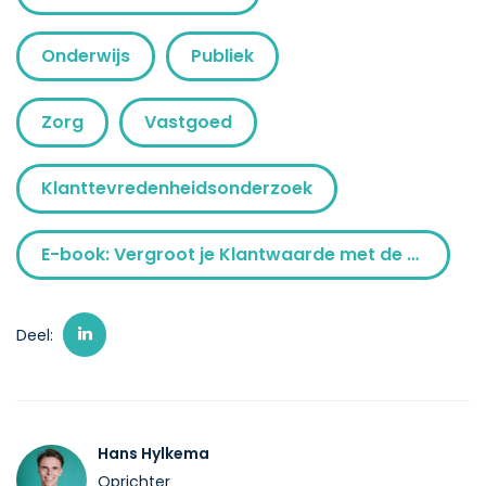
Onderwijs
Publiek
Zorg
Vastgoed
Klanttevredenheidsonderzoek
E-book: Vergroot je Klantwaarde met de Klantgerichtheidsladder
Deel:
Hans Hylkema
Oprichter