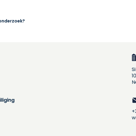
sonderzoek?
S
1
N
liging
+
w