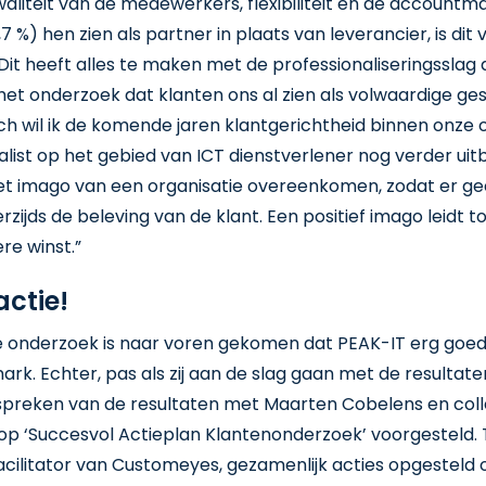
 kwaliteit van de medewerkers, flexibiliteit en de accoun
7 %) hen zien als partner in plaats van leverancier, is dit
it heeft alles te maken met de professionaliseringsslag di
it het onderzoek dat klanten ons al zien als volwaardige g
h wil ik de komende jaren klantgerichtheid binnen onze 
ialist op het gebied van ICT dienstverlener nog verder uit
 het imago van een organisatie overeenkomen, zodat er g
rzijds de beleving van de klant. Een positief imago leidt 
e winst.”
actie!
ve onderzoek is naar voren gekomen dat PEAK-IT erg goed
rk. Echter, pas als zij aan de slag gaan met de resultat
espreken van de resultaten met Maarten Cobelens en coll
hop ‘Succesvol Actieplan Klantenonderzoek’ voorgesteld.
facilitator van Customeyes, gezamenlijk acties opgesteld 