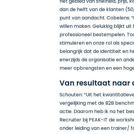
het gebied van snelheid, prijs,
dan de helft van de klanten (50,
punt van aandacht. Cobelens: “D
willen maken. Gelukkig blijkt u
professioneel bestempelen. Toc
stimuleren en onze rol als spec
belangrijk dat de identiteit en
enerzijds de organisatie en ande
meer opbrengsten en een hoger
Van resultaat naar 
Schouten: “Uit het kwantitatie
vergelijking met de B2B benchma
actie. Daarom heb ik na het b
Recruiter bij PEAK-IT de works
onder leiding van een trainer/ 