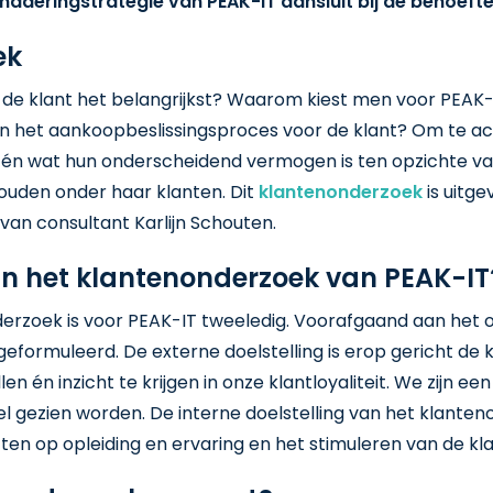
naderingstrategie van PEAK-IT aansluit bij de behoefte
ek
 de klant het belangrijkst? Waarom kiest men voor PEAK-I
 het aankoopbeslissingsproces voor de klant? Om te a
 én wat hun onderscheidend vermogen is ten opzichte va
ouden onder haar klanten. Dit
klantenonderzoek
is uitg
an consultant Karlijn Schouten.
an het klantenonderzoek van PEAK-IT
derzoek is voor PEAK-IT tweeledig. Voorafgaand aan het
geformuleerd. De externe doelstelling is erop gericht de 
en én inzicht te krijgen in onze klantloyaliteit. We zijn ee
el gezien worden. De interne doelstelling van het klante
tten op opleiding en ervaring en het stimuleren van de kl