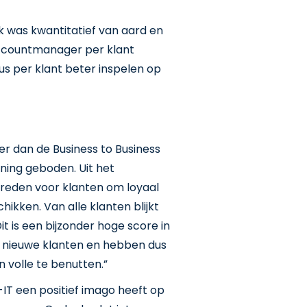
ek was kwantitatief van aard en
accountmanager per klant
us per klant beter inspelen op
r dan de Business to Business
ning geboden. Uit het
 reden voor klanten om loyaal
chikken. Van alle klanten blijkt
Dit is een bijzonder hoge score in
an nieuwe klanten en hebben dus
 volle te benutten.”
K-IT een positief imago heeft op