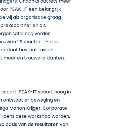
tmanagers. Ondanks dat iets meer
 voor PEAK-IT een belangrijk
e wij als organisatie graag
esprekspartner en als
organisatie nog verder
bouwen.” Schouten: “Het is
een kloof bestaat tussen
tot meer en trouwere klanten,
 scoort. PEAK-IT scoort hoog in
en ontstaat er beweging en
ega Manon Krijger, Corporate
 Tijdens deze workshop worden,
op basis van de resultaten van