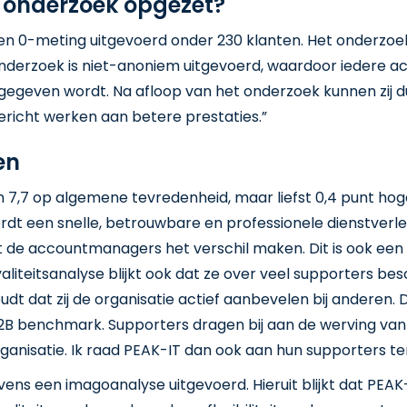
t onderzoek opgezet?
r een 0-meting uitgevoerd onder 230 klanten. Het onderzo
onderzoek is niet-anoniem uitgevoerd, waardoor iedere 
 gegeven wordt. Na afloop van het onderzoek kunnen zij d
richt werken aan betere prestaties.”
en
 7,7 op algemene tevredenheid, maar liefst 0,4 punt hoge
rdt een snelle, betrouwbare en professionele dienstverle
 de accountmanagers het verschil maken. Dit is ook een
yaliteitsanalyse blijkt ook dat ze over veel supporters bes
oudt dat zij de organisatie actief aanbevelen bij anderen. 
e B2B benchmark. Supporters dragen bij aan de werving v
ganisatie. Ik raad PEAK-IT dan ook aan hun supporters ten
evens een imagoanalyse uitgevoerd. Hieruit blijkt dat PEA