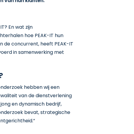
n van hun klanten.
T? En wat zijn
chterhalen hoe PEAK-IT hun
n de concurrent, heeft PEAK-IT
evoerd in samenwerking met
?
 onderzoek hebben wij een
kwaliteit van de dienstverlening
n jong en dynamisch bedrijf,
nonderzoek bevat, strategische
antgerichtheid.”