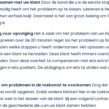
 samen met uw klant
Door de band die u in de eerste st
nodig heeft om het probleem op te lossen. Luisteren is hi
g hun verhaal kwijt. Daarnaast is het van groot belang o
is.
g voor opvolging
Het is zaak om het probleem van uw kla
n spreken over de 20 minuten regel: los het probleem op b
en welke stappen u heeft ondernomen. Het oplossen va
n een klant te herstellen. Deze klant heeft immers overlas
n. Door deze overlast te compenseren met iets extra’s
n in iets positiefs. De uitdaging is om iets te vinden wat u
rt om problemen in de toekomst te voorkomen
Zorg dat
el wordt opgelost. Zodat andere klanten hier in de toek
 vast in het dossier van de klant. Bij een volgend cont
 de geschiedenis die u en uw klant samen hebben.