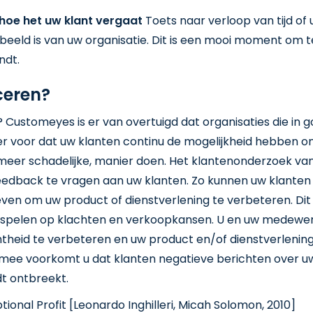
 hoe het uw klant vergaat
Toets naar verloop van tijd of 
beeld is van uw organisatie. Dit is een mooi moment om 
ndt.
ceren?
n? Customeyes is er van overtuigd dat organisaties die in
er voor dat uw klanten continu de mogelijkheid hebben om
meer schadelijke, manier doen. Het klantenonderzoek va
edback te vragen aan uw klanten. Zo kunnen uw klanten 
even om uw product of dienstverlening te verbeteren. Di
te spelen op klachten en verkoopkansen. U en uw medewe
theid te verbeteren en uw product en/of dienstverlening
mee voorkomt u dat klanten negatieve berichten over uw
dt ontbreekt.
tional Profit [Leonardo Inghilleri, Micah Solomon, 2010]