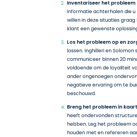
Inventariseer het probleem
informatie achterhalen die u 
willen in deze situaties graa
klant een gewenste oplossing 
Los het probleem op en zor
lossen. Inghilleri en Solomo
communiceer binnen 20 minut
voldoende om de loyaliteit va
ander ongenoegen ondervonde
negatieve ervaring om te buige
beschouwd.
Breng het probleem in kaa
heeft ondervonden structure
hebben. Leg het probleem ook
houden met en refereren aan