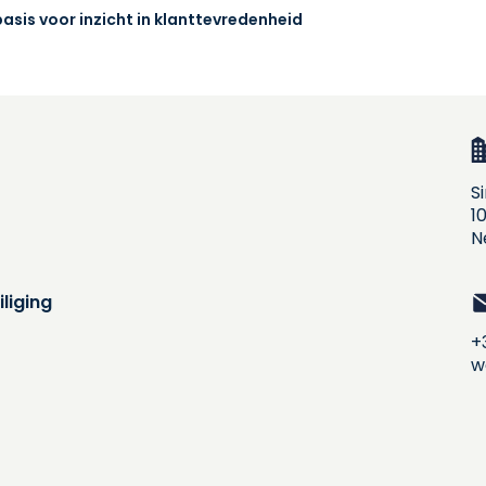
sis voor inzicht in klanttevredenheid
S
1
N
liging
+
w