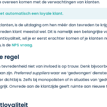
te overeen komen met de verwachtingen van klanten.
iet automatisch een loyale klant.
klanten, is de uitdaging om hen méér dan tevreden te krijg
vreden klant meestal wel. Dit is namelijk een belangrijke v
tloyaliteit, wil je er eerst erachter komen of je klanten nu
, is de
NPS vraag
.
e regel
n tevredenheid niet van invloed is op trouw. Denk bijvoor
an zijn.
Preferred suppliers
waar we ‘gedwongen’ diensten
dichtbij is. Zelfs bij monopolisten of in situaties van ‘ge
rijk. Onvrede aan de klantzijde geeft ruimte aan nieuwe
loyaliteit