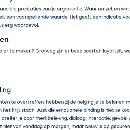
inanciële prestaties van je organisatie. Waar omzet en wins
teit een voorspellende waarde. Het geeft een indicatie vo
dus erg waardevol.
ken
ler te maken? Grofweg zijn er twee soorten loyaliteit, w
ding
en te overtreffen, hebben zij de neiging je te belonen m
n het krijt staan. Juist die emotionele binding is niet te k
it creëer je door merkbeleving, dialoog, interactie, gevo
aat niet van vandaag op morgen, maar bouw je op geduren