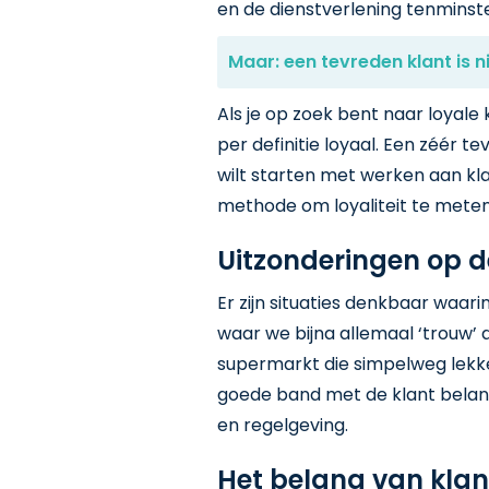
en de dienstverlening tenmins
Maar: een tevreden klant is n
Als je op zoek bent naar loyale 
per definitie loyaal. Een zéér te
wilt starten met werken aan klan
methode om loyaliteit te meten
Uitzonderingen op d
Er zijn situaties denkbaar waari
waar we bijna allemaal ‘trouw’ a
supermarkt die simpelweg lekker 
goede band met de klant belang
en regelgeving.
Het belang van klant