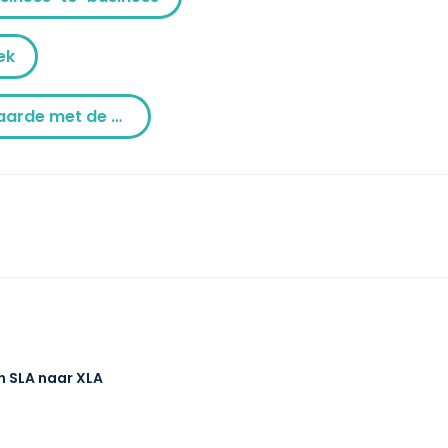
ek
E-book: Vergroot je Klantwaarde met de Klantgerichtheidsladder
n SLA naar XLA