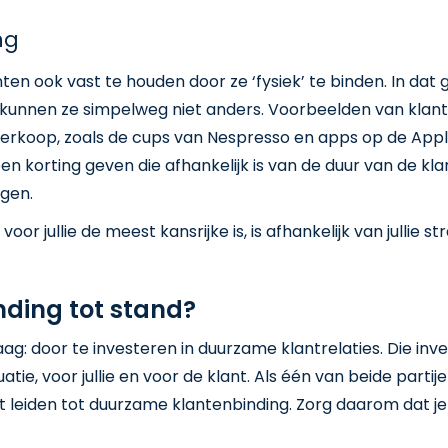
ng
ten ook vast te houden door ze ‘fysiek’ te binden. In dat 
en of kunnen ze simpelweg niet anders. Voorbeelden van klan
verkoop, zoals de cups van Nespresso en apps op de App
en korting geven die afhankelijk is van de duur van de kla
ingen.
r jullie de meest kansrijke is, is afhankelijk van jullie st
nding tot stand?
: door te investeren in duurzame klantrelaties. Die inves
uatie, voor jullie en voor de klant. Als één van beide parti
iet leiden tot duurzame klantenbinding. Zorg daarom dat