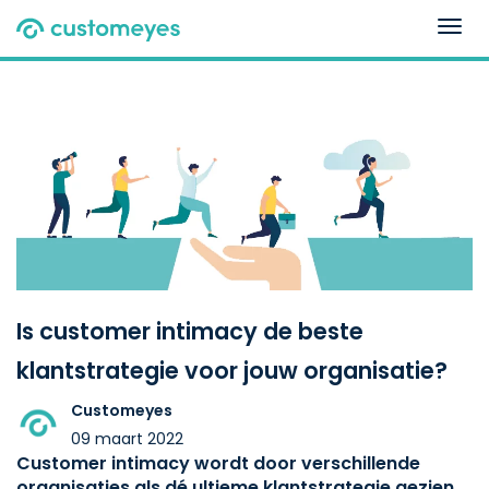
Togg
navig
Is customer intimacy de beste
klantstrategie voor jouw organisatie?
Customeyes
09 maart 2022
Customer intimacy wordt door verschillende
organisaties als dé ultieme klantstrategie gezien.