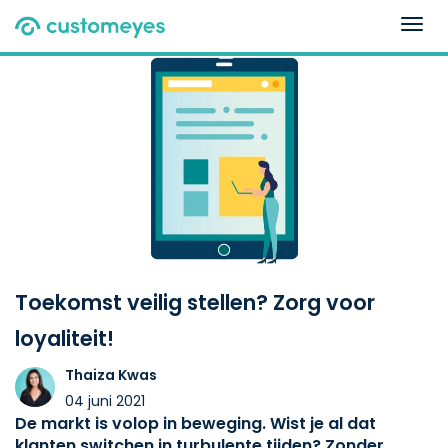
Togg
navig
Toekomst veilig stellen? Zorg voor
loyaliteit!
Thaiza Kwas
04 juni 2021
De markt is volop in beweging. Wist je al dat
klanten switchen in turbulente tijden? Zonder