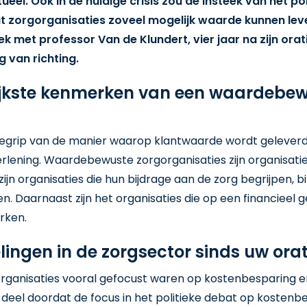
eel. Ook in de huidige crisis zou de insteek van het p
t zorgorganisaties zoveel mogelijk waarde kunnen lever
k met professor Van de Klundert, vier jaar na zijn or
 van richting.
rijkste kenmerken van een waardebe
rip van de manier waarop klantwaarde wordt geleverd, e
erlening. Waardebewuste zorgorganisaties zijn organisat
 zijn organisaties die hun bijdrage aan de zorg begrijpen,
. Daarnaast zijn het organisaties die op een financieel
rken.
lingen in de zorgsector sinds uw orat
rgorganisaties vooral gefocust waren op kostenbesparing e
deel doordat de focus in het politieke debat op kostenbesp