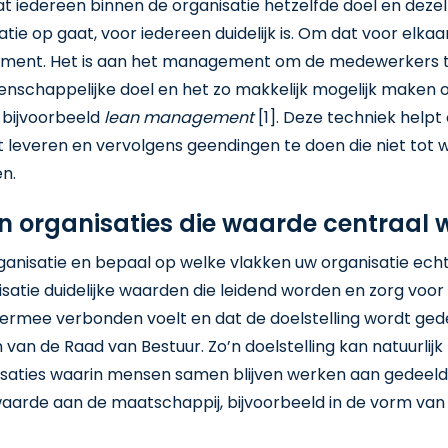
t iedereen binnen de organisatie hetzelfde doel en deze
tie op gaat, voor iedereen duidelijk is. Om dat voor elkaar 
gement. Het is aan het management om de medewerkers 
enschappelijke doel en het zo makkelijk mogelijk maken o
 bijvoorbeeld
lean management
[1]. Deze techniek help
lt leveren en vervolgens geendingen te doen die niet tot w
en.
n organisaties die waarde centraal w
ganisatie en bepaal op welke vlakken uw organisatie ec
satie duidelijke waarden die leidend worden en zorg voor e
 hiermee verbonden voelt en dat de doelstelling wordt ged
 van de Raad van Bestuur. Zo’n doelstelling kan natuurlijk
nisaties waarin mensen samen blijven werken aan gedeeld
 waarde aan de maatschappij, bijvoorbeeld in de vorm van