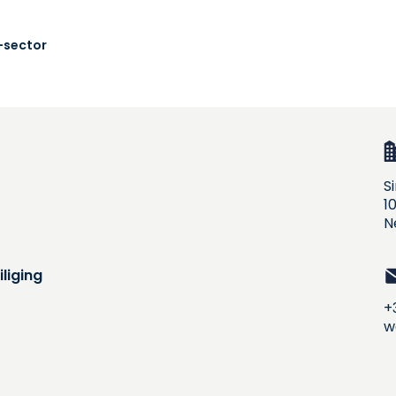
-sector
S
1
N
liging
+
w