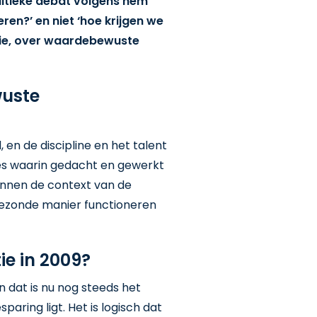
olitieke debat volgens hem
en?’ en niet ‘hoe krijgen we
atie, over waardebewuste
wuste
n de discipline en het talent
ies waarin gedacht en gewerkt
 binnen de context van de
 gezonde manier functioneren
ie in 2009?
n dat is nu nog steeds het
aring ligt. Het is logisch dat