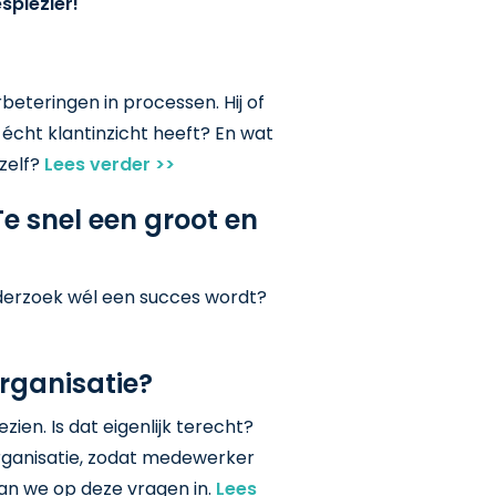
splezier!
eteringen in processen. Hij of
ur écht klantinzicht heeft? En wat
jzelf?
Lees verder >>
e snel een groot en
nderzoek wél een succes wordt?
organisatie?
ien. Is dat eigenlijk terecht?
organisatie, zodat medewerker
gaan we op deze vragen in.
Lees