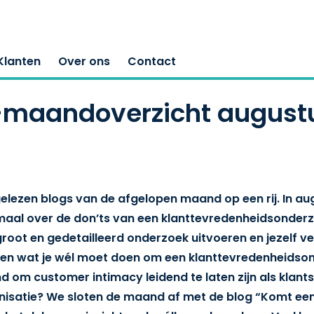
Klanten
Over ons
Contact
maandoverzicht august
elezen blogs van de afgelopen maand op een rij. In a
maal over de don’ts van een klanttevredenheidsonderz
root en gedetailleerd onderzoek uitvoeren en jezelf ver
en wat je wél moet doen om een klanttevredenheidson
d om customer intimacy leidend te laten zijn als klantst
nisatie? We sloten de maand af met de blog “Komt een 