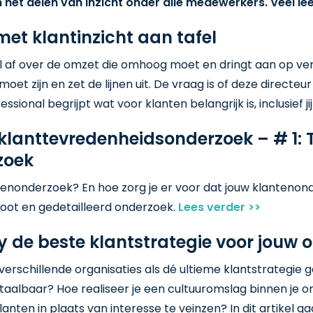
 het delen van inzicht onder álle medewerkers. Veel lee
et klantinzicht aan tafel
l af over de omzet die omhoog moet en dringt aan op verb
moet zijn en zet de lijnen uit. De vraag is of deze directe
sional begrijpt wat voor klanten belangrijk is, inclusief ji
klanttevredenheidsonderzoek – # 1: T
zoek
ntenonderzoek? En hoe zorg je er voor dat jouw klanteno
 groot en gedetailleerd onderzoek.
Lees verder >>
y de beste klantstrategie voor jouw 
rschillende organisaties als dé ultieme klantstrategie gez
etaalbaar? Hoe realiseer je een cultuuromslag binnen je 
lanten in plaats van interesse te veinzen? In dit artikel 