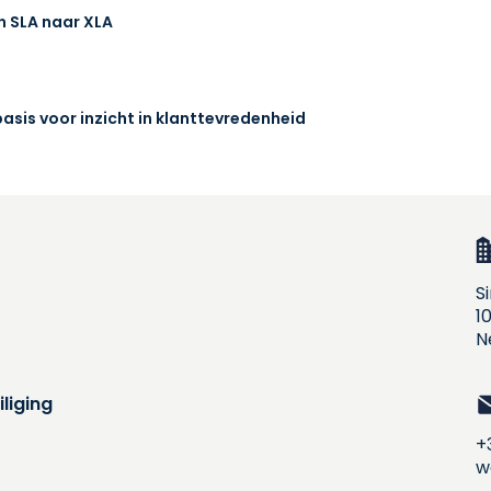
n SLA naar XLA
sis voor inzicht in klanttevredenheid
S
1
N
liging
+
w