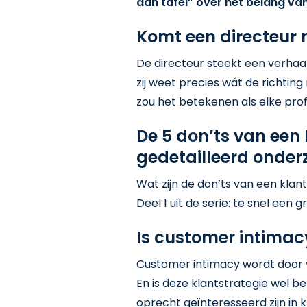
aan tafel” over het belang van
Komt een directeur m
De directeur steekt een verhaa
zij weet precies wát de richting 
zou het betekenen als elke profes
De 5 don’ts van een 
gedetailleerd onder
Wat zijn de don’ts van een kla
Deel 1 uit de serie: te snel een
Is customer intimac
Customer intimacy wordt door ve
En is deze klantstrategie wel b
oprecht geïnteresseerd zijn in k