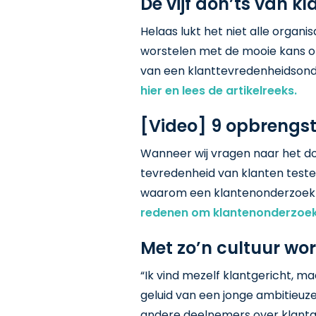
De vijf don’ts van 
Helaas lukt het niet alle organ
worstelen met de mooie kans om i
van een klanttevredenheidsond
hier en lees de artikelreeks.
[Video] 9 opbrengs
Wanneer wij vragen naar het d
tevredenheid van klanten testen
waarom een klantenonderzoek v
redenen om klantenonderzoek
Met zo’n cultuur wor
“Ik vind mezelf klantgericht, 
geluid van een jonge ambitieuze
andere deelnemers over klantg