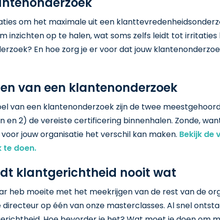
klantenonderzoek
isaties om het maximale uit een klanttevredenheidsonderz
nzichten op te halen, wat soms zelfs leidt tot irritaties b
erzoek? En hoe zorg je er voor dat jouw klantenonderzo
ten van een klantenonderzoek
oel van een klantenonderzoek zijn de twee meestgehoor
 en 2) de vereiste certificering binnenhalen. Zonde, wan
oor jouw organisatie het verschil kan maken.
Bekijk de 
 te doen.
dt klantgerichtheid nooit wat
maar heb moeite met het meekrijgen van de rest van de or
 directeur op één van onze masterclasses. Al snel ontsta
erichtheid. Hoe bevorder je het? Wat moet je doen om 